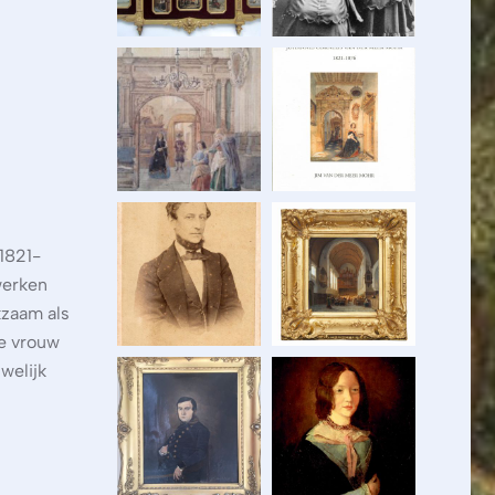
1821-
werken
kzaam als
de vrouw
welijk