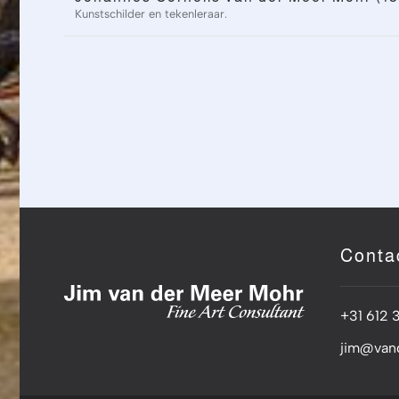
Kunstschilder en tekenleraar.
Conta
+31 612 
jim@van