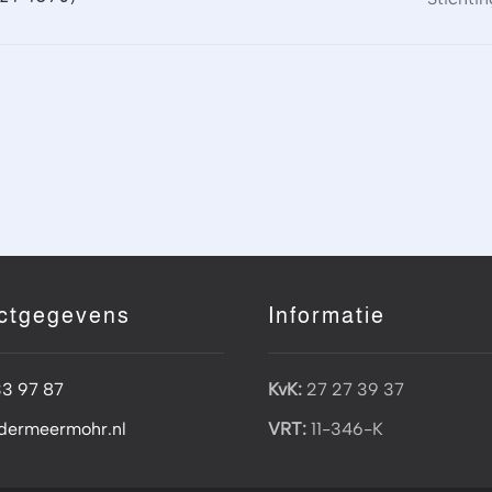
ctgegevens
Informatie
33 97 87
KvK:
27 27 39 37
dermeermohr.nl
VRT:
11-346-K