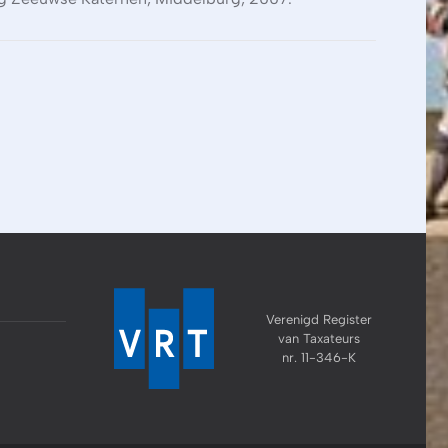
Verenigd Register
van Taxateurs
nr. 11-346-K