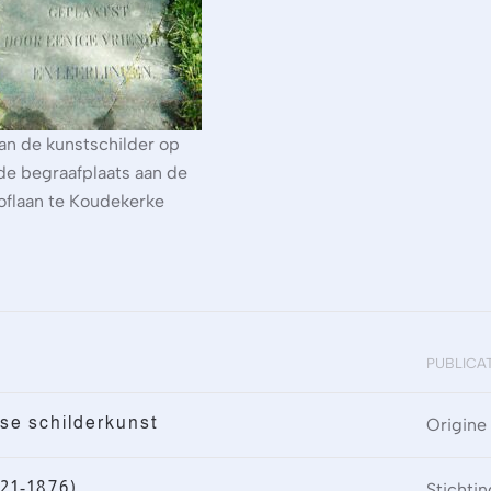
an de kunstschilder op
de begraafplaats aan de
oflaan te Koudekerke
PUBLICA
se schilderkunst
Origine
21-1876)
Stichti