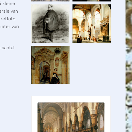
5 kleine
ersie van
tretfoto
ieter van
 aantal