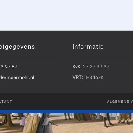
ctgegevens
Informatie
33 97 87
KvK:
27 27 39 37
dermeermohr.nl
VRT:
11-346-K
LTANT
ALGEMENE 