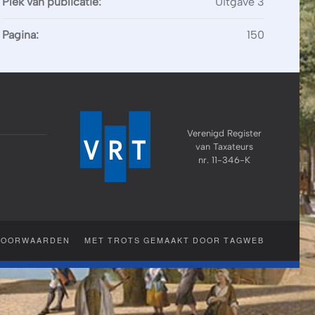
Plek van publicatie:
Uitgave 3
Pagina:
150
Verenigd Register
van Taxateurs
nr. 11-346-K
VOORWAARDEN
MET TROTS GEMAAKT DOOR TAGWEB