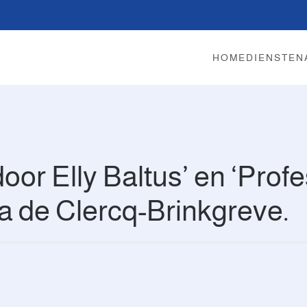
HOME
DIENSTEN
or Elly Baltus’ en ‘Prof
a de Clercq-Brinkgreve.