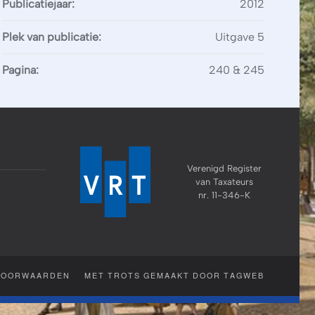
Publicatiejaar:
2012
Plek van publicatie:
Uitgave 5
Pagina:
240 & 245
Verenigd Register
van Taxateurs
nr. 11-346-K
VOORWAARDEN
MET TROTS GEMAAKT DOOR TAGWEB