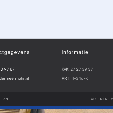
ctgegevens
Informatie
33 97 87
KvK:
27 27 39 37
dermeermohr.nl
VRT:
11-346-K
LTANT
ALGEMENE 