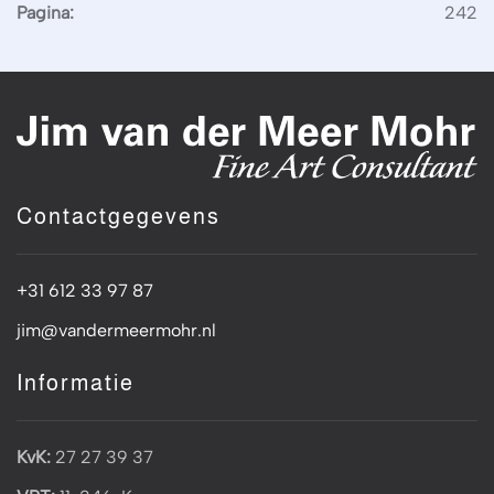
Pagina:
242
Contactgegevens
+31 612 33 97 87
jim@vandermeermohr.nl
Informatie
KvK:
27 27 39 37