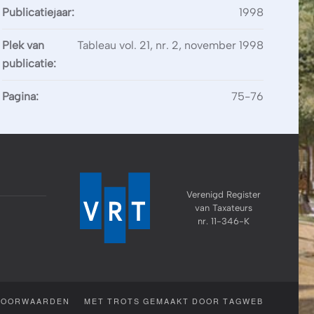
Publicatiejaar:
1998
Plek van
Tableau vol. 21, nr. 2, november 1998
publicatie:
Pagina:
75-76
Verenigd Register
van Taxateurs
nr. 11-346-K
VOORWAARDEN
MET TROTS GEMAAKT DOOR TAGWEB