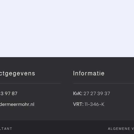
ctgegevens
Informatie
33 97 87
KvK:
27 27 39 37
dermeermohr.nl
VRT:
11-346-K
LTANT
ALGEMENE 