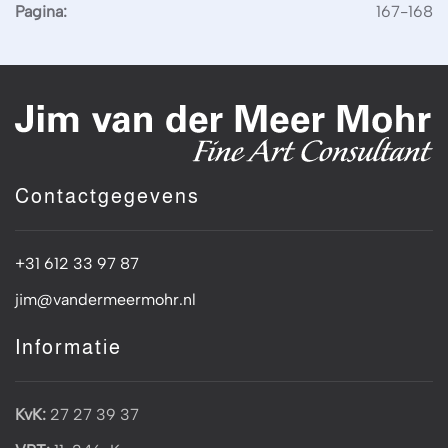
Pagina:
167-168
Contactgegevens
+31 612 33 97 87
jim@vandermeermohr.nl
Informatie
KvK:
27 27 39 37