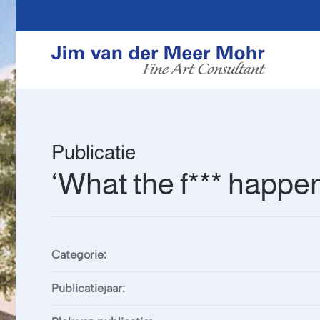
Overslaan en naar de inhoud gaan
Publicatie
‘What the f*** happen
Categorie:
Publicatiejaar: