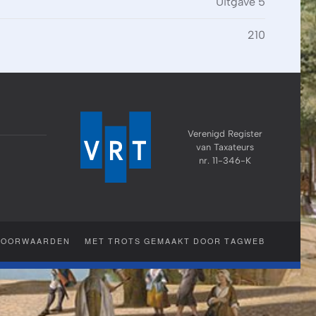
Uitgave 5
210
Verenigd Register
van Taxateurs
nr. 11-346-K
VOORWAARDEN
MET TROTS GEMAAKT DOOR TAGWEB