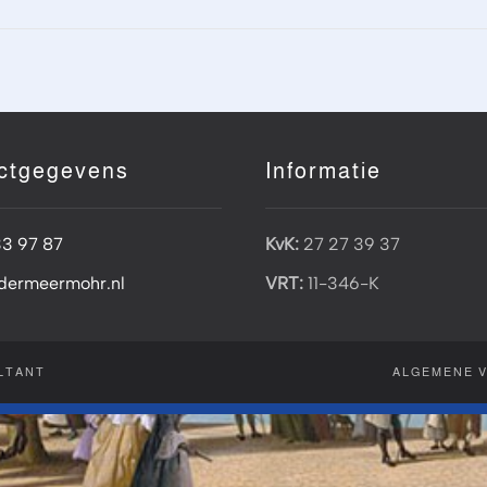
ctgegevens
Informatie
33 97 87
KvK:
27 27 39 37
dermeermohr.nl
VRT:
11-346-K
LTANT
ALGEMENE 