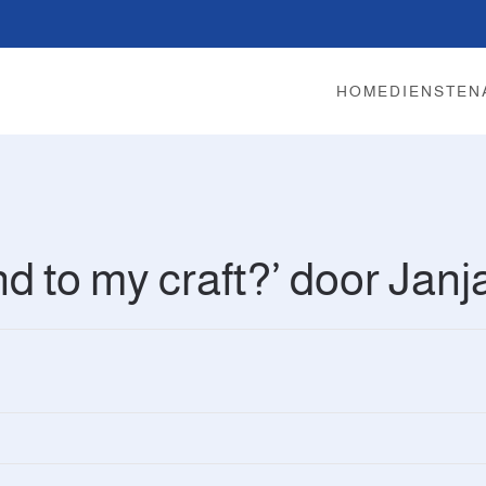
HOME
DIENSTEN
d to my craft?’ door Janj