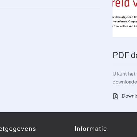
W
PDF d
U kunt het
downloade
Downl
ctgegevens
Informatie